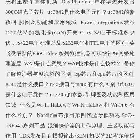
统将重塑半导体创新
DustPhotonics声称率先开发出
800G硅光子芯片
uc3842是什么电子元件？uc3842的参
数/引脚图及功能和应用领域
Power Integrations发布
1250伏特的氮化镓(GaN)开关IC
rs232电平标准多少
伏，rs422电平标准以及rs232电平和TTL电平的区别
英
飞凌最新的PSoC Edge 系列微控制器可加快神经网络处
理速度
WAP是什么意思？WAP技术是什么技术？
带你
了解整流器与整流桥的区别
isp芯片和cpu芯片的区别
RJ45是什么接口？rj45接口与rs485有什么区别
irf3205
是什么电子元件？irf3205的参数/引脚图及功能和应用
领域
什么是Wi-Fi HaLow？Wi-Fi HaLow 和 Wi-Fi 6 有
什么区别？
Nordic宣布推出第四代蓝牙低功耗 SoC--
nRF54L系列产品
浪涌保护器的工作原理、主要功能与
作用
TDK发布具有模拟输出/SENT协议的3D霍尔传感