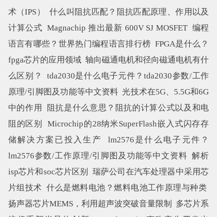
术（IPS）
什么叫阻抗匹配？阻抗匹配原理、作用以及
计算公式
Magnachip 推出最新 600V SJ MOSFET
编程
语言有哪些？世界热门编程语言排行榜
FPGA是什么？
fpga芯片的应用领域
轴向磁通电机和径向磁通电机有什
么区别？
tda2030是什么电子元件？tda2030参数/工作
原理/引脚图及功能等中文资料
光技术在5G、5.5G和6G
中的作用
阻抗是什么意思？阻抗的计算公式以及和电
阻的区别
Microchip的28纳米SuperFlash嵌入式闪存存
储解决方案已投入生产
lm2576是什么电子元件？
lm2576参数/工作原理/引脚图及功能等中文资料
解析
isp芯片和soc芯片区别
瑞萨公司在汽车处理器中采用芯
片组技术
什么是燃料电池？燃料电池工作原理与种类
扬声器芯片MEMS，利用超声波突破音量限制
多芯片系