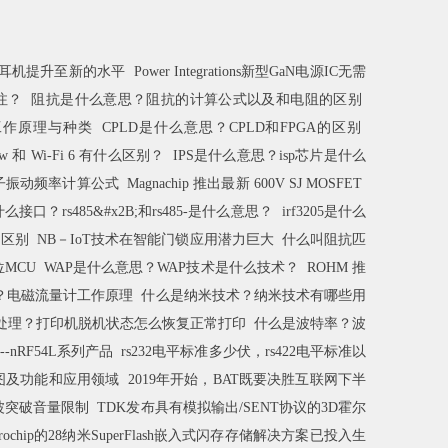
线耳机提升至新的水平
Power Integrations新型GaN电源IC无需
注？
阻抗是什么意思？阻抗的计算公式以及和电阻的区别
工作原理与种类
CPLD是什么意思？CPLD和FPGA的区别
Low 和 Wi-Fi 6 有什么区别？
IPS是什么意思？isp芯片是什么
子振动频率计算公式
Magnachip 推出最新 600V SJ MOSFET
是什么接口？rs485&#x2B;和rs485-是什么意思？
irf3205是什么
0的区别
NB－IoT技术在智能门锁应用潜力巨大
什么叫阻抗匹
位MCU
WAP是什么意思？WAP技术是什么技术？
ROHM 推
？电磁流量计工作原理
什么是纳米技术？纳米技术有哪些用
处理？打印机脱机状态怎么恢复正常打印
什么是波特率？波
--nRF54L系列产品
rs232电平标准多少伏，rs422电平标准以
引脚图及功能和应用领域
2019年开始，BAT既要决胜互联网下半
波突破音量限制
TDK发布具有模拟输出/SENT协议的3D霍尔
crochip的28纳米SuperFlash嵌入式闪存存储解决方案已投入生