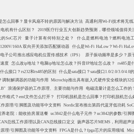
是怎么回事？显卡风扇不转的原因与解决方法
高通利用Wi-Fi技术将无
通电机有什么区别？
2019医疗行业五大创新趋势预测，哪些领域值得关
元的SoC芯片
量子计算有何特别之处？
什么是燃料电池？燃料电池
1200V/160A 双向开关添加匹配驱动器
什么是Wi-Fi HaLow？Wi-Fi Ha
电子公司推出感应电机位置传感技术（IPS）
原子振动频率是多少？原
理速度
怎么改ip地址？电脑ip地址怎么改？抖音IP地址怎么改？
rs485
2是什么接口？rs232和rs485的区别
什么是sata接口？sata接口1.0/2.0/3.0/4.
？调制解调器的功能与作用
Microchip推出具有嵌入式硬件安全模块的32
B”
浪涌保护器的工作原理、主要功能与作用
电磁流量计是怎么工作的
么文件格式？eml文件怎么打开？
打印机脱机是怎么回事？打印机脱机怎么
参数/工作原理/引脚图及功能等中文资料
Nordic宣布推出第四代蓝牙低功耗 SoC
院养老院：能收拾房屋送餐
uc3842是什么电子元件？uc3842的参数/
CAN总线工作原理以及CAN总线接口定义
扬声器芯片MEMS，利用超声
/工作原理/引脚图及功能等中文资料
FPGA是什么？fpga芯片的应用领域
Mi