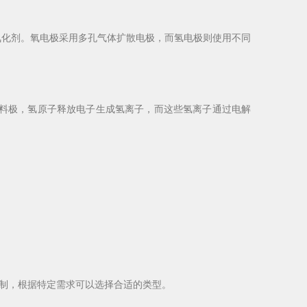
氧化剂。氧电极采用多孔气体扩散电极，而氢电极则使用不同
燃料极，氢原子释放电子生成氢离子，而这些氢离子通过电解
制，根据特定需求可以选择合适的类型。