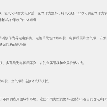
化钾、氢氧化钠作为电解质，氢气作为燃料，纯氧或经CO2净化的空气作为
制作各种形状的气体通道。
池，使用磷酸作为导电电解质。电池单元包括燃料极、电解质层和空气极。在
叠加以构成电池堆。
瓷阴极、多孔陶瓷电解质隔膜、多孔金属阳极和金属极板构成。
、燃料极、空气极和连接体或双极板。
不同的应用领域和环境。这些不同类型的燃料电池都有各自的优点和限