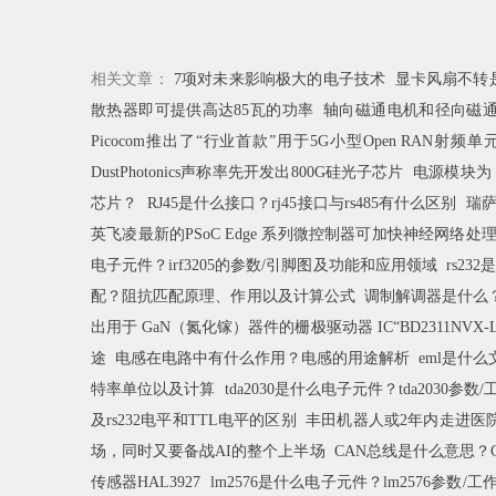
相关文章：
7项对未来影响极大的电子技术
显卡风扇不转
散热器即可提供高达85瓦的功率
轴向磁通电机和径向磁
Picocom推出了“行业首款”用于5G小型Open RAN射频单
DustPhotonics声称率先开发出800G硅光子芯片
电源模块为 
芯片？
RJ45是什么接口？rj45接口与rs485有什么区别
瑞萨
英飞凌最新的PSoC Edge 系列微控制器可加快神经网络处
电子元件？irf3205的参数/引脚图及功能和应用领域
rs23
配？阻抗匹配原理、作用以及计算公式
调制解调器是什么
出用于 GaN（氮化镓）器件的栅极驱动器 IC“BD2311NVX-L
途
电感在电路中有什么作用？电感的用途解析
eml是什
特率单位以及计算
tda2030是什么电子元件？tda2030
及rs232电平和TTL电平的区别
丰田机器人或2年内走进医
场，同时又要备战AI的整个上半场
CAN总线是什么意思？
传感器HAL3927
lm2576是什么电子元件？lm2576参数