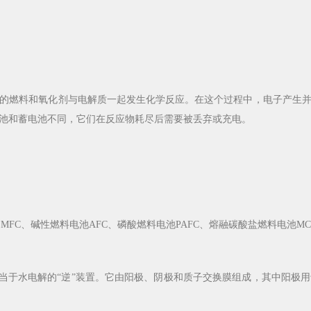
燃料和氧化剂与电解质一起发生化学反应。在这个过程中，电子产生并
池和蓄电池不同，它们在反应物耗尽后需要被丢弃或充电。
C、碱性燃料电池AFC、磷酸燃料电池PAFC、熔融碳酸盐燃料电池MCF
上相当于水电解的“逆”装置。它由阳极、阴极和质子交换膜组成，其中阳极