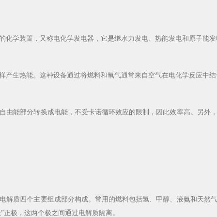
化学装置，又称电化学发电器，它是继水力发电、热能发电和原子能发
产生热能。这种设备通过将燃料和氧气通常来自空气在电化学反应中结
由能部分转换成电能，不受卡诺循环效应的限制，因此效率高。另外，
解质四个主要组成部分构成。常用的燃料包括氢、甲醇、液氨和天然气
极”正极，这两个极之间通过电解质隔离。