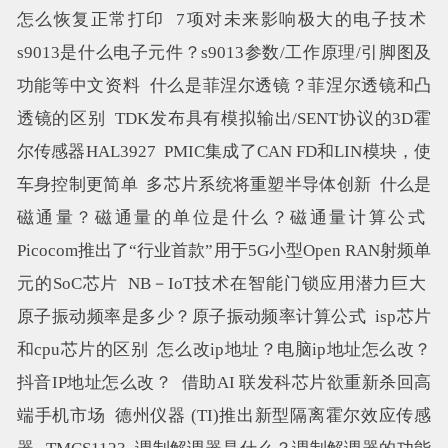
怎么恢复正常打印
7项对未来影响极大的电子技术
s9013是什么电子元件？s9013参数/工作原理/引脚图及
功能等中文资料
什么是菲涅尔透镜？菲涅尔透镜和凸
透镜的区别
TDK发布具有模拟输出/SENT协议的3D霍
尔传感器HAL3927
PMIC集成了CAN FD和LIN模块，使
车身控制更简单
多芯片系统将重塑半导体创新
什么是
磁通量？磁通量的单位是什么？磁通量计算公式
Picocom推出了“行业首款”用于5G小型Open RAN射频单
元的SoC芯片
NB－IoT技术在智能门锁应用潜力巨大
原子振动频率是多少？原子振动频率计算公式
isp芯片
和cpu芯片的区别
怎么改ip地址？电脑ip地址怎么改？
抖音IP地址怎么改？
借助AI 联发科芯片欲重新杀回高
端手机市场
德州仪器 (TI)推出新型隔离霍尔效应传感