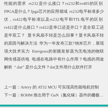
性能的需求
rs232是什么接口？rs232和rs485的区别
FPGA是什么？fpga芯片的应用领域
rs232电平标准多少
伏，rs422电平标准以及rs232电平和TTL电平的区别
rs422是什么接口？rs422是串口还是并口？是全双工还
是半双工？
显卡风扇不转是怎么回事？显卡风扇不转
的原因与解决方法
华为一年发布三款7纳米芯片，展现
强大技术实力
Energous的射频发射器为无电池的物联
网传感器供电
电感在电路中有什么作用？电感的用途
解析
“.dat” 是什么文件？dat文件用什么软件打开
上一篇：Artery 的 AT32 MCU 可实现高性能电机控制
下一篇：ROHM 推出用于 GaN（氮化镓）器件的栅极驱动器 IC“BD2311NVX-LB”