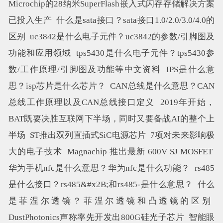
Microchip的28纳米SuperFlash嵌入式闪存存储解决方案
已投入生产
什么是sata接口？sata接口1.0/2.0/3.0/4.0的
区别
uc3842是什么电子元件？uc3842的参数/引脚图及
功能和应用领域
tps5430是什么电子元件？tps5430参
数/工作原理/引脚图及功能等中文资料
IPS是什么意
思？isp芯片是什么芯片？
CAN总线是什么意思？CAN
总线工作原理以及CAN总线接口定义
2019年开始，
BAT既要决胜互联网下半场，同时又要备战AI的整个上
半场
ST推出双列直插式SiC电源芯片
7项对未来影响极
大的电子技术
Magnachip 推出最新 600V SJ MOSFET
华为手机nfc是什么意思？华为nfc是什么功能？
rs485
是什么接口？rs485&#x2B;和rs485-是什么意思？
什么
是菲涅尔透镜？菲涅尔透镜和凸透镜的区别
DustPhotonics声称率先开发出800G硅光子芯片
智能眼