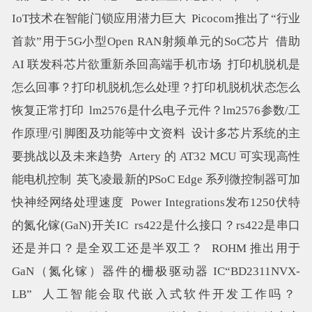
IoT技术在智能门锁应用潜力巨大
Picocom推出了“行业
首款”用于5G小型Open RAN射频单元的SoC芯片
借助
AI 联发科芯片欲重新杀回高端手机市场
打印机脱机是
怎么回事？打印机脱机怎么处理？打印机脱机状态怎么
恢复正常打印
lm2576是什么电子元件？lm2576参数/工
作原理/引脚图及功能等中文资料
设计多芯片系统的主
要挑战以及未来趋势
Artery 的 AT32 MCU 可实现高性
能电机控制
英飞凌最新的PSoC Edge 系列微控制器可加
快神经网络处理速度
Power Integrations发布1250伏特
的氮化镓(GaN)开关IC
rs422是什么接口？rs422是串口
还是并口？是全双工还是半双工？
ROHM 推出用于
GaN（氮化镓）器件的栅极驱动器 IC“BD2311NVX-
LB”
人工智能会取代嵌入式软件开发工作吗？